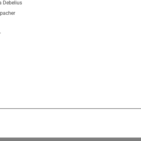
a Debelius
spacher
r