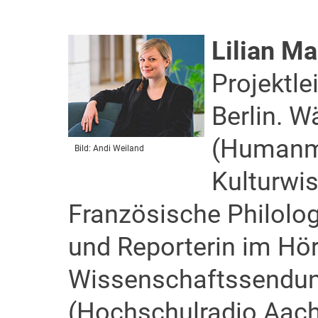
Lilian M
Projektle
Berlin. 
(Humanm
Bild: Andi Weiland
Kulturwi
Französische Philolog
und Reporterin im Hör
Wissenschaftssendu
(Hochschulradio Aach