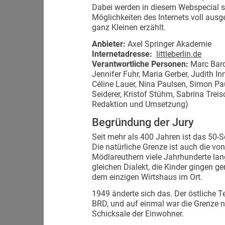
Dabei werden in diesem Webspecial so
Möglichkeiten des Internets voll aus
ganz Kleinen erzählt.
Anbieter:
Axel Springer Akademie
Internetadresse:
littleberlin.de
Verantwortliche Personen:
Marc Baron
Jennifer Fuhr, Maria Gerber, Judith I
Céline Lauer, Nina Paulsen, Simon Pa
Seiderer, Kristof Stühm, Sabrina Trei
Redaktion und Umsetzung)
Begründung der Jury
Seit mehr als 400 Jahren ist das 50-
Die natürliche Grenze ist auch die v
Mödlareuthern viele Jahrhunderte la
gleichen Dialekt, die Kinder gingen g
dem einzigen Wirtshaus im Ort.
1949 änderte sich das. Der östliche T
BRD, und auf einmal war die Grenze ni
Schicksale der Einwohner.