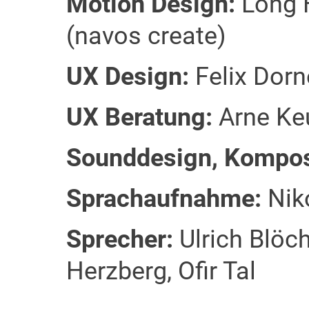
Motion Design:
Long H
(navos create)
UX Design:
Felix Dorn
UX Beratung:
Arne Keu
Sounddesign, Kompos
Sprachaufnahme:
Nik
Sprecher:
Ulrich Blöc
Herzberg, Ofir Tal