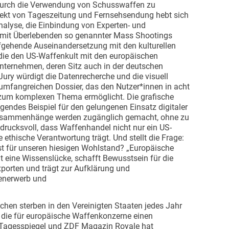
e durch die Verwendung von Schusswaffen zu
jekt von Tageszeitung und Fernsehsendung hebt sich
alyse, die Einbindung von Experten- und
s mit Überlebenden so genannter Mass Shootings
iefgehende Auseinandersetzung mit den kulturellen
 die den US-Waffenkult mit den europäischen
Unternehmen, deren Sitz auch in der deutschen
Jury würdigt die Datenrecherche und die visuell
umfangreichen Dossier, das den Nutzer*innen in acht
g zum komplexen Thema ermöglicht. Die grafische
agendes Beispiel für den gelungenen Einsatz digitaler
usammenhänge werden zugänglich gemacht, ohne zu
indrucksvoll, dass Waffenhandel nicht nur ein US-
 ethische Verantwortung trägt. Und stellt die Frage:
t für unseren hiesigen Wohlstand? „Europäische
t eine Wissenslücke, schafft Bewusstsein für die
orten und trägt zur Aufklärung und
fenerwerb und
hen sterben in den Vereinigten Staaten jedes Jahr
 die für europäische Waffenkonzerne einen
n Tagesspiegel und ZDF Magazin Royale hat