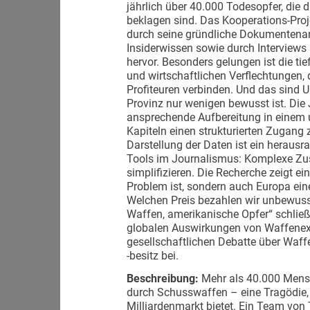
jährlich über 40.000 Todesopfer, di
beklagen sind. Das Kooperations-Pro
durch seine gründliche Dokumentenan
Insiderwissen sowie durch Interview
hervor. Besonders gelungen ist die t
und wirtschaftlichen Verflechtungen,
Profiteuren verbinden. Und das sind 
Provinz nur wenigen bewusst ist. Die 
ansprechende Aufbereitung in einem 
Kapiteln einen strukturierten Zugan
Darstellung der Daten ist ein herausr
Tools im Journalismus: Komplexe Z
simplifizieren. Die Recherche zeigt e
Problem ist, sondern auch Europa eine
Welchen Preis bezahlen wir unbewuss
Waffen, amerikanische Opfer“ schließ
globalen Auswirkungen von Waffenexp
gesellschaftlichen Debatte über Waf
-besitz bei.
Beschreibung:
Mehr als 40.000 Mensc
durch Schusswaffen – eine Tragödie,
Milliardenmarkt bietet. Ein Team vo