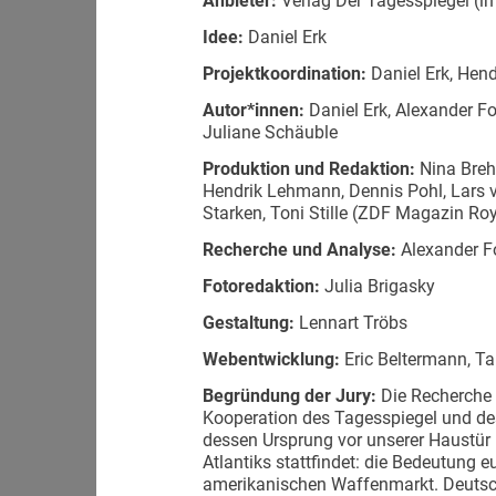
Anbieter:
Verlag Der Tagesspiegel (
Idee:
Daniel Erk
Projektkoordination:
Daniel Erk, Hen
Autor*innen:
Daniel Erk, Alexander Fo
Juliane Schäuble
Produktion und Redaktion:
Nina Brehe
Hendrik Lehmann, Dennis Pohl, Lars v
Starken, Toni Stille (ZDF Magazin Ro
Recherche und Analyse:
Alexander Fo
Fotoredaktion:
Julia Brigasky
Gestaltung:
Lennart Tröbs
Webentwicklung:
Eric Beltermann, T
Begründung der Jury:
Die Recherche 
Kooperation des Tagesspiegel und de
dessen Ursprung vor unserer Haustür l
Atlantiks stattfindet: die Bedeutung 
amerikanischen Waffenmarkt. Deutsch