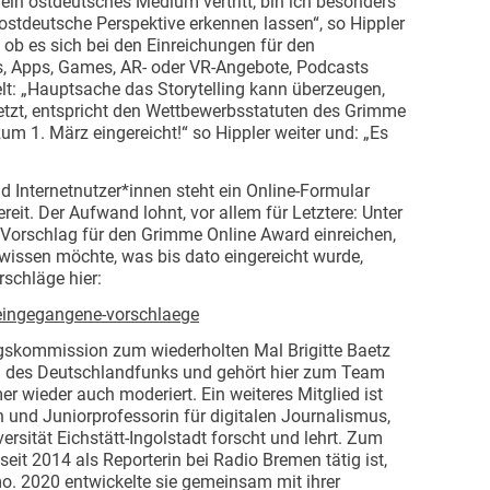
ein ostdeutsches Medium vertritt, bin ich besonders
ostdeutsche Perspektive erkennen lassen“, so Hippler
, ob es sich bei den Einreichungen für den
, Apps, Games, AR- oder VR-Angebote, Podcasts
t: „Hauptsache das Storytelling kann überzeugen,
etzt, entspricht den Wettbewerbsstatuten des Grimme
um 1. März eingereicht!“ so Hippler weiter und: „Es
d Internetnutzer*innen steht ein Online-Formular
it. Der Aufwand lohnt, vor allem für Letztere: Unter
n Vorschlag für den Grimme Online Award einreichen,
 wissen möchte, was bis dato eingereicht wurde,
rschläge hier:
ingegangene-vorschlaege
gskommission zum wiederholten Mal Brigitte Baetz
terin des Deutschlandfunks und gehört hier zum Team
 wieder auch moderiert. Ein weiteres Mitglied ist
 und Juniorprofessorin für digitalen Journalismus,
ersität Eichstätt-Ingolstadt forscht und lehrt. Zum
 seit 2014 als Reporterin bei Radio Bremen tätig ist,
. 2020 entwickelte sie gemeinsam mit ihrer