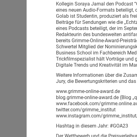
Kollegin Soraya Jamal den Podcast “C
eines neuen Audio-Formats beteiligt,
Golab ist Studentin, produziert als fr
Beiträge für Sendungen wie die „Echtz
eines Podcasts beteiligt, der im Septe
Redakteurin des bundesweiten antif
bereits Grimme-Online-Award-Preisträ
Schwertel Mitglied der Nominierungsk
Business School im Fachbereich Medi
Trickfilmspezialist hält Vorträge un
Digitale Trends und Kreativität im Ma
Weitere Informationen über die Zu
Jury, die Bewertungskriterien und das
www.grimme-online-award.de
blog.grimme-online-award.de (Blog „
www.facebook.com/grimme.online.a
twitter.com/grimme_institut
www.instagram.com/grimme_institut
Hashtag in diesem Jahr: #GOA23
Der Wettbewerb und die Preisverlei