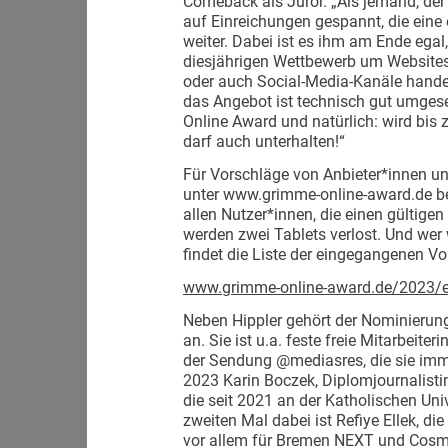
Comeback als Juror. „Als jemand, der 
auf Einreichungen gespannt, die eine 
weiter. Dabei ist es ihm am Ende egal
diesjährigen Wettbewerb um Websites
oder auch Social-Media-Kanäle handel
das Angebot ist technisch gut umges
Online Award und natürlich: wird bis z
darf auch unterhalten!“
Für Vorschläge von Anbieter*innen un
unter www.grimme-online-award.de bere
allen Nutzer*innen, die einen gültige
werden zwei Tablets verlost. Und wer
findet die Liste der eingegangenen Vo
www.grimme-online-award.de/2023/e
Neben Hippler gehört der Nominierun
an. Sie ist u.a. feste freie Mitarbei
der Sendung @mediasres, die sie immer
2023 Karin Boczek, Diplomjournalistin
die seit 2021 an der Katholischen Univ
zweiten Mal dabei ist Refiye Ellek, die
vor allem für Bremen NEXT und Cosmo