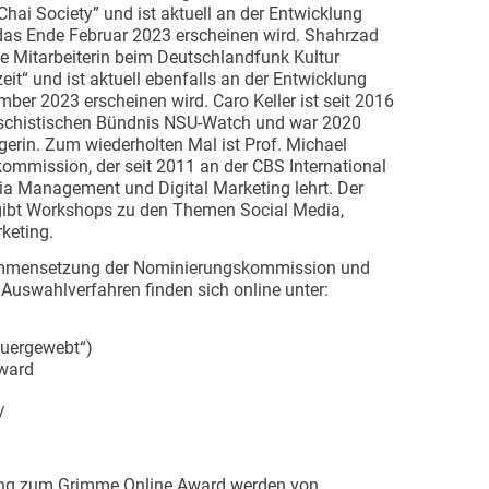
hai Society” und ist aktuell an der Entwicklung
 das Ende Februar 2023 erscheinen wird. Shahrzad
eie Mitarbeiterin beim Deutschlandfunk Kultur
eit“ und ist aktuell ebenfalls an der Entwicklung
mber 2023 erscheinen wird. Caro Keller ist seit 2016
aschistischen Bündnis NSU-Watch und war 2020
gerin. Zum wiederholten Mal ist Prof. Michael
ommission, der seit 2011 an der CBS International
a Management und Digital Marketing lehrt. Der
d gibt Workshops zu den Themen Social Media,
rketing.
sammensetzung der Nominierungskommission und
 Auswahlverfahren finden sich online unter:
quergewebt“)
ward
/
hung zum Grimme Online Award werden von