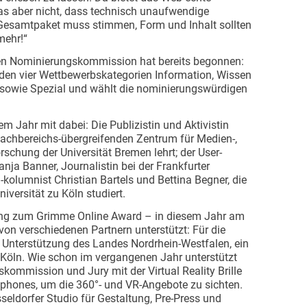
as aber nicht, dass technisch unaufwendige
Gesamtpaket muss stimmen, Form und Inhalt sollten
 mehr!“
gen Nominierungskommission hat bereits begonnen:
in den vier Wettbewerbskategorien Information, Wissen
g sowie Spezial und wählt die nominierungswürdigen
m Jahr mit dabei: Die Publizistin und Aktivistin
achbereichs-übergreifenden Zentrum für Medien-,
chung der Universität Bremen lehrt; der User-
nja Banner, Journalistin bei der Frankfurter
kolumnist Christian Bartels und Bettina Begner, die
versität zu Köln studiert.
hung zum Grimme Online Award – in diesem Jahr am
 von verschiedenen Partnern unterstützt: Für die
ie Unterstützung des Landes Nordrhein-Westfalen, ein
 Köln. Wie schon im vergangenen Jahr unterstützt
ommission und Jury mit der Virtual Reality Brille
hones, um die 360°- und VR-Angebote zu sichten.
ldorfer Studio für Gestaltung, Pre-Press und