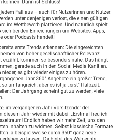
n können. Dann ist Schluss!
n jedem Fall aus – auch für Nutzerinnen und Nutzer:
den unter denjenigen verlost, die einen gültigen
d im Wettbewerb platzieren. Und natürlich spielt
s sich bei den Einreichungen um Websites, Apps,
e oder Podcasts handelt!
 bereits erste Trends erkennen: Die eingereichten
hemen von hoher gesellschaftlicher Relevanz.
ht erzählt, kommen so besonders nahe. Das hängt
mmen, gerade auch in den Social Media Kanälen.
nieder, es gibt wieder einiges zu hören.
ergangenen Jahr 360°-Angebote ein großer Trend,
 so umfangreich, aber es ist ja „erst“ Halbzeit.
ellen: Der Jahrgang scheint gut zu werden, viele
n.
e, im vergangenen Jahr Vorsitzender der
diesem Jahr wieder mit dabei: „Erstmal freu ich
szeitraum! Endlich haben wir mehr Zeit, uns den
eten Inhalten zu widmen. Selbst klassische Formate
ten ja beispielsweise durch 360° ganz neue
u erleben zu lassen. Da bietet das Web echte