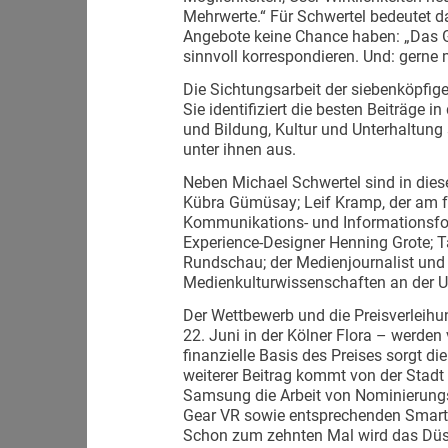
Mehrwerte.“ Für Schwertel bedeutet d
Angebote keine Chance haben: „Das 
sinnvoll korrespondieren. Und: gerne
Die Sichtungsarbeit der siebenköpfi
Sie identifiziert die besten Beiträge 
und Bildung, Kultur und Unterhaltun
unter ihnen aus.
Neben Michael Schwertel sind in diese
Kübra Gümüsay; Leif Kramp, der am f
Kommunikations- und Informationsfors
Experience-Designer Henning Grote; Ta
Rundschau; der Medienjournalist und -
Medienkulturwissenschaften an der Uni
Der Wettbewerb und die Preisverlei
22. Juni in der Kölner Flora – werden
finanzielle Basis des Preises sorgt d
weiterer Beitrag kommt von der Stadt
Samsung die Arbeit von Nominierungsk
Gear VR sowie entsprechenden Smartp
Schon zum zehnten Mal wird das Düsse