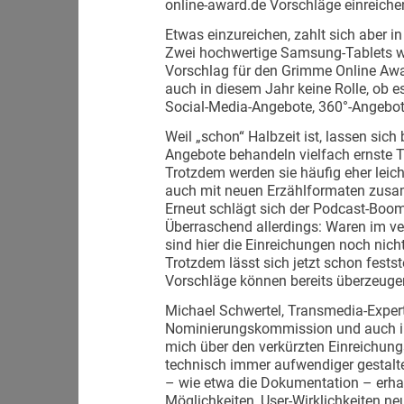
online-award.de Vorschläge einreiche
Etwas einzureichen, zahlt sich aber i
Zwei hochwertige Samsung-Tablets wer
Vorschlag für den Grimme Online Awar
auch in diesem Jahr keine Rolle, ob e
Social-Media-Angebote, 360°-Angebot
Weil „schon“ Halbzeit ist, lassen sich
Angebote behandeln vielfach ernste T
Trotzdem werden sie häufig eher leic
auch mit neuen Erzählformaten zusa
Erneut schlägt sich der Podcast-Boom 
Überraschend allerdings: Waren im v
sind hier die Einreichungen noch nicht
Trotzdem lässt sich jetzt schon festst
Vorschläge können bereits überzeuge
Michael Schwertel, Transmedia-Expert
Nominierungskommission und auch in 
mich über den verkürzten Einreichung
technisch immer aufwendiger gestalt
– wie etwa die Dokumentation – erhal
Möglichkeiten, User-Wirklichkeiten ne