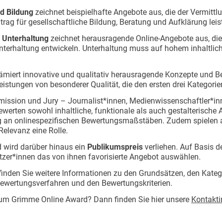
d Bildung
zeichnet beispielhafte Angebote aus, die der Vermittl
rag für gesellschaftliche Bildung, Beratung und Aufklärung leis
 Unterhaltung
zeichnet herausragende Online-Angebote aus, die
Unterhaltung entwickeln. Unterhaltung muss auf hohem inhaltli
ämiert innovative und qualitativ herausragende Konzepte und Beis
eistungen von besonderer Qualität, die den ersten drei Kategori
sion und Jury – Journalist*innen, Medienwissenschaftler*inne
werten sowohl inhaltliche, funktionale als auch gestalterische 
ung an onlinespezifischen Bewertungsmaßstäben. Zudem spielen au
Relevanz eine Rolle.
wird darüber hinaus ein
Publikumspreis
verliehen. Auf Basis 
tzer*innen das von ihnen favorisierte Angebot auswählen.
nden Sie weitere Informationen zu den Grundsätzen, den Kateg
wertungsverfahren und den Bewertungskriterien.
um Grimme Online Award? Dann finden Sie hier unsere
Kontakti