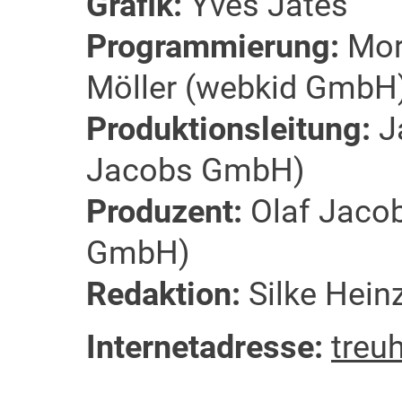
Grafik:
Yves Jates
Programmierung:
Mori
Möller (webkid GmbH
Produktionsleitung:
Ja
Jacobs GmbH)
Produzent:
Olaf Jacob
GmbH)
Redaktion:
Silke Hein
Internetadresse:
treu