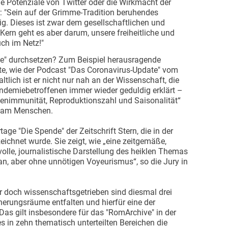
e Potenziale von Twitter oder die Wirkmacht der
: "Sein auf der Grimme-Tradition beruhendes
tig. Dieses ist zwar dem gesellschaftlichen und
ern geht es aber darum, unsere freiheitliche und
uch im Netz!"
e" durchsetzen? Zum Beispiel herausragende
te, wie der Podcast "Das Coronavirus-Update" vom
ltlich ist er nicht nur nah an der Wissenschaft, die
andemiebetroffenen immer wieder geduldig erklärt –
denimmunität, Reproduktionszahl und Saisonalität“
nah am Menschen.
tage "Die Spende" der Zeitschrift Stern, die in der
ichnet wurde. Sie zeigt, wie „eine zeitgemäße,
volle, journalistische Darstellung des heiklen Themas
n, aber ohne unnötigen Voyeurismus“, so die Jury in
 doch wissenschaftsgetrieben sind diesmal drei
nnerungsräume entfalten und hierfür eine der
Das gilt insbesondere für das "RomArchive" in der
 in zehn thematisch unterteilten Bereichen die