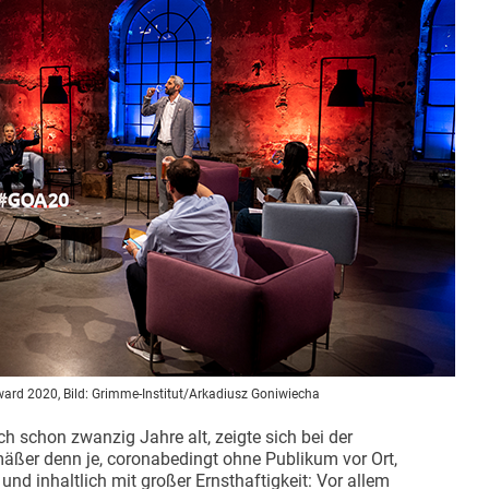
Award 2020, Bild: Grimme-Institut/Arkadiusz Goniwiecha
h schon zwanzig Jahre alt, zeigte sich bei der
mäßer denn je, coronabedingt ohne Publikum vor Ort,
r und inhaltlich mit großer Ernsthaftigkeit: Vor allem