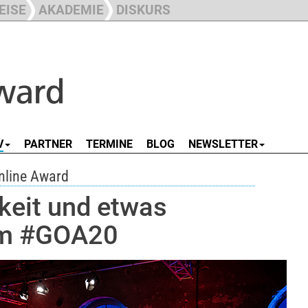
EISE
AKADEMIE
DISKURS
V
PARTNER
TERMINE
BLOG
NEWSLETTER
nline Award
gkeit und etwas
im #GOA20