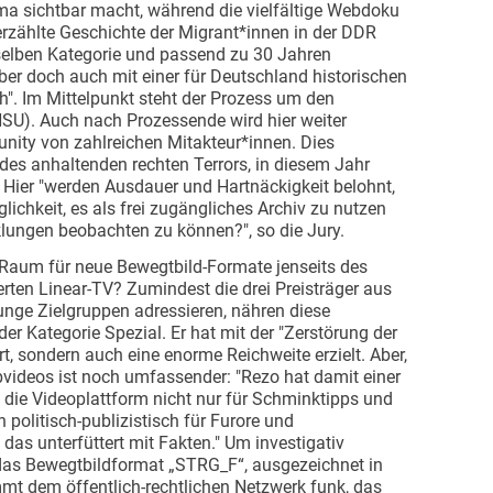
ma sichtbar macht, während die vielfältige Webdoku
erzählte Geschichte der Migrant*innen in der DDR
selben Kategorie und passend zu 30 Jahren
ber doch auch mit einer für Deutschland historischen
". Im Mittelpunkt steht der Prozess um den
NSU). Auch nach Prozessende wird hier weiter
unity von zahlreichen Mitakteur*innen. Dies
n des anhaltenden rechten Terrors, in diesem Jahr
. Hier "werden Ausdauer und Hartnäckigkeit belohnt,
ichkeit, es als frei zugängliches Archiv zu nutzen
lungen beobachten zu können?", so die Jury.
n Raum für neue Bewegtbild-Formate jenseits des
erten Linear-TV? Zumindest die drei Preisträger aus
unge Zielgruppen adressieren, nähren diese
r Kategorie Spezial. Er hat mit der "Zerstörung der
rt, sondern auch eine enorme Reichweite erzielt. Aber,
bvideos ist noch umfassender: "Rezo hat damit einer
ss die Videoplattform nicht nur für Schminktipps und
politisch-publizistisch für Furore und
s unterfüttert mit Fakten." Um investigativ
 das Bewegtbildformat „STRG_F“, ausgezeichnet in
mmt dem öffentlich-rechtlichen Netzwerk funk, das