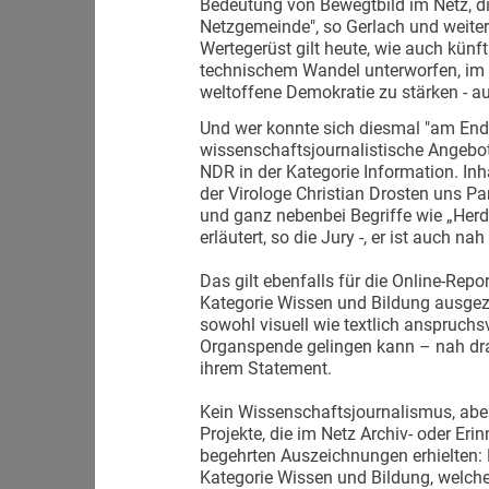
Bedeutung von Bewegtbild im Netz, di
Netzgemeinde", so Gerlach und weiter
Wertegerüst gilt heute, wie auch künf
technischem Wandel unterworfen, im K
weltoffene Demokratie zu stärken - a
Und wer konnte sich diesmal "am End
wissenschaftsjournalistische Angebo
NDR in der Kategorie Information. Inha
der Virologe Christian Drosten uns P
und ganz nebenbei Begriffe wie „Her
erläutert, so die Jury -, er ist auch 
Das gilt ebenfalls für die Online-Repor
Kategorie Wissen und Bildung ausgeze
sowohl visuell wie textlich anspruchs
Organspende gelingen kann – nah dra
ihrem Statement.
Kein Wissenschaftsjournalismus, aber
Projekte, die im Netz Archiv- oder Eri
begehrten Auszeichnungen erhielten: 
Kategorie Wissen und Bildung, welches