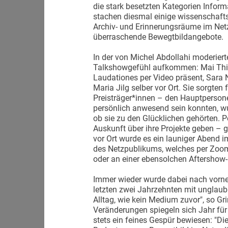
die stark besetzten Kategorien Infor
stachen diesmal einige wissenschafts
Archiv- und Erinnerungsräume im Ne
überraschende Bewegtbildangebote.
In der von Michel Abdollahi moderiert
Talkshowgefühl aufkommen: Mai Thi 
Laudationes per Video präsent, Sara 
Maria Jilg selber vor Ort. Sie sorgte
Preisträger*innen – den Hauptperson
persönlich anwesend sein konnten, wu
ob sie zu den Glücklichen gehörten.
Auskunft über ihre Projekte geben –
vor Ort wurde es ein launiger Abend i
des Netzpublikums, welches per Zoom
oder an einer ebensolchen Aftershow-
Immer wieder wurde dabei nach vorne,
letzten zwei Jahrzehnten mit unglaubl
Alltag, wie kein Medium zuvor", so Gr
Veränderungen spiegeln sich Jahr für 
stets ein feines Gespür bewiesen: "D