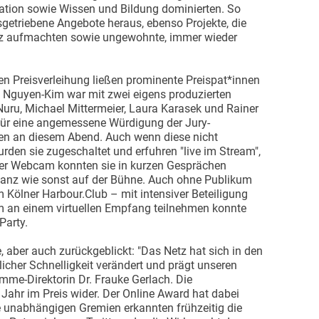
mation sowie Wissen und Bildung dominierten. So
getriebene Angebote heraus, ebenso Projekte, die
tz aufmachten sowie ungewohnte, immer wieder
en Preisverleihung ließen prominente Preispat*innen
Nguyen-Kim war mit zwei eigens produzierten
Nuru, Michael Mittermeier, Laura Karasek und Rainer
n für eine angemessene Würdigung der Jury-
en an diesem Abend. Auch wenn diese nicht
rden sie zugeschaltet und erfuhren "live im Stream",
 Per Webcam konnten sie in kurzen Gesprächen
 ganz wie sonst auf der Bühne. Auch ohne Publikum
m Kölner Harbour.Club – mit intensiver Beteiligung
 an einem virtuellen Empfang teilnehmen konnte
Party.
 aber auch zurückgeblickt: "Das Netz hat sich in den
icher Schnelligkeit verändert und prägt unseren
imme-Direktorin Dr. Frauke Gerlach. Die
Jahr im Preis wider. Der Online Award hat dabei
ie unabhängigen Gremien erkannten frühzeitig die