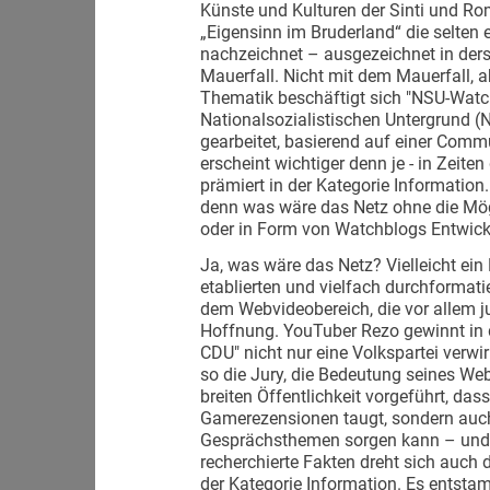
Künste und Kulturen der Sinti und Ro
„Eigensinn im Bruderland“ die selten 
nachzeichnet – ausgezeichnet in der
Mauerfall. Nicht mit dem Mauerfall, a
Thematik beschäftigt sich "NSU-Watch
Nationalsozialistischen Untergrund (
gearbeitet, basierend auf einer Comm
erscheint wichtiger denn je - in Zeite
prämiert in der Kategorie Information
denn was wäre das Netz ohne die Mögl
oder in Form von Watchblogs Entwick
Ja, was wäre das Netz? Vielleicht ei
etablierten und vielfach durchformati
dem Webvideobereich, die vor allem j
Hoffnung. YouTuber Rezo gewinnt in de
CDU" nicht nur eine Volkspartei verwir
so die Jury, die Bedeutung seines We
breiten Öffentlichkeit vorgeführt, da
Gamerezensionen taugt, sondern auch 
Gesprächsthemen sorgen kann – und da
recherchierte Fakten dreht sich auch
der Kategorie Information. Es entsta