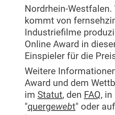
Nordrhein-Westfalen.
kommt von fernsehzi
Industriefilme produz
Online Award in diese
Einspieler für die Pre
Weitere Information
Award und dem Wettbe
im
Statut
, den
FAQ
, i
"
querge
web
t
" oder au