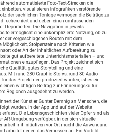
hrend automatisierte Foto-Text-Strecken die
 einbetten, visualisieren Infografiken verstörende
otz der sachlichen Tonlage vermögen die Beiträge zu
end recherchiert und geben einen umfassenden
r Deportierten. Die Navigation in jeweils
ite ermöglicht eine unkomplizierte Nutzung, ob zu
ner der vorgeschlagenen Routen mit dem
 Möglichkeit, Stolpersteine nach Kriterien wie
nsort oder Art der inhaltlichen Aufbereitung zu
ebsite gut aufbereitete Unterrichtsmaterialien – und
ormationen einzupflegen. Das Projekt zeichnet sich
che Qualität, gutes Storytelling und eine
us. Mit rund 230 Graphic Storys, rund 80 Audio
 für das Projekt neu produziert wurden, ist es ein
s einen wichtigen Beitrag zur Erinnerungskultur
ndere Regionen ausgedehnt zu werden.
rinnert der Künstler Gunter Demnig an Menschen, die
olgt wurden. In der App und auf der Website
erfasst. Die Lebensgeschichten vieler Opfer sind als
er AR-Umgebung verfügbar, in der sich virtuelle
narbeit mit Initiativen vor Ort macht die Anwendung
nd arbeitet gegen das Vergessen an. Ein Vorbild