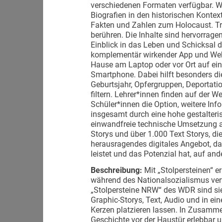
verschiedenen Formaten verfügbar. Wä
Biografien in den historischen Kontext
Fakten und Zahlen zum Holocaust. Tr
berühren. Die Inhalte sind hervorrag
Einblick in das Leben und Schicksal de
komplementär wirkender App und Webs
Hause am Laptop oder vor Ort auf ei
Smartphone. Dabei hilft besonders die
Geburtsjahr, Opfergruppen, Deportatio
filtern. Lehrer*innen finden auf der W
Schüler*innen die Option, weitere Inf
insgesamt durch eine hohe gestalteris
einwandfreie technische Umsetzung a
Storys und über 1.000 Text Storys, die
herausragendes digitales Angebot, da
leistet und das Potenzial hat, auf a
Beschreibung:
Mit „Stolpersteinen“ e
während des Nationalsozialismus verf
„Stolpersteine NRW“ des WDR sind sie 
Graphic-Storys, Text, Audio und in ein
Kerzen platzieren lassen. In Zusamme
Geschichte vor der Haustür erlebbar u