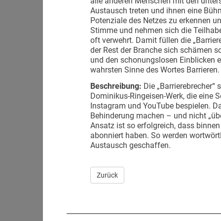
alle anderen Menschen mit den unters
Austausch treten und ihnen eine Bühne
Potenziale des Netzes zu erkennen un
Stimme und nehmen sich die Teilhabe,
oft verwehrt. Damit füllen die „Barrier
der Rest der Branche sich schämen sol
und den schonungslosen Einblicken 
wahrsten Sinne des Wortes Barrieren.
Beschreibung:
Die „Barrierebrecher“
Dominikus-Ringeisen-Werk, die eine S
Instagram und YouTube bespielen. Da
Behinderung machen – und nicht „übe
Ansatz ist so erfolgreich, dass binn
abonniert haben. So werden wortwörtl
Austausch geschaffen.
Zurück