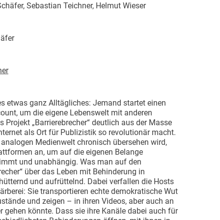
chäfer, Sebastian Teichner, Helmut Wieser
äfer
her
es etwas ganz Alltägliches: Jemand startet einen
count, um die eigene Lebenswelt mit anderen
 Projekt „Barrierebrecher“ deutlich aus der Masse
nternet als Ort für Publizistik so revolutionär macht.
r analogen Medienwelt chronisch übersehen wird,
lattformen an, um auf die eigenen Belange
immt und unabhängig. Was man auf den
recher“ über das Leben mit Behinderung in
hütternd und aufrüttelnd. Dabei verfallen die Hosts
ärberei: Sie transportieren echte demokratische Wut
ustände und zeigen – in ihren Videos, aber auch an
r gehen könnte. Dass sie ihre Kanäle dabei auch für