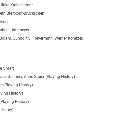
Ulrike Kretzschmar
beth Breitkopf-Bruckschen
ölmer
habea Lintzmeyer
Bojahr, Gundolf S. Freyermuth, Werner Konitzer,
ie Smart
ael Geithner, Anne Sauer (Playing History)
 (Playing History)
ying History)
Playing History)
History)