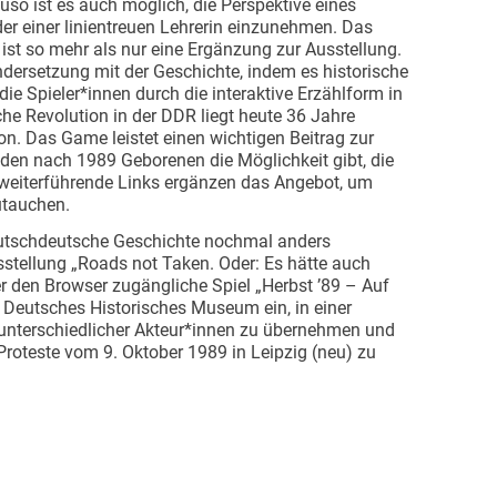
so ist es auch möglich, die Perspektive eines
oder einer linientreuen Lehrerin einzunehmen. Das
 ist so mehr als nur eine Ergänzung zur Ausstellung.
ndersetzung mit der Geschichte, indem es historische
die Spieler*innen durch die interaktive Erzählform in
iche Revolution in der DDR liegt heute 36 Jahre
ion. Das Game leistet einen wichtigen Beitrag zur
 den nach 1989 Geborenen die Möglichkeit gibt, die
e weiterführende Links ergänzen das Angebot, um
zutauchen.
tschdeutsche Geschichte nochmal anders
sstellung „Roads not Taken. Oder: Es hätte auch
 den Browser zugängliche Spiel „Herbst ’89 – Auf
g Deutsches Historisches Museum ein, in einer
n unterschiedlicher Akteur*innen zu übernehmen und
 Proteste vom 9. Oktober 1989 in Leipzig (neu) zu