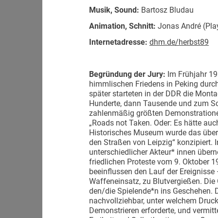
Musik, Sound:
Bartosz Bludau
Animation, Schnitt:
Jonas André (Play
Internetadresse:
dhm.de/herbst89
Begründung der Jury:
Im Frühjahr 19
himmlischen Friedens in Peking durch
später starteten in der DDR die Mont
Hunderte, dann Tausende und zum Sc
zahlenmäßig größten Demonstrationen 
„Roads not Taken. Oder: Es hätte au
Historisches Museum wurde das über 
den Straßen von Leipzig“ konzipiert. 
unterschiedlicher Akteur* innen übe
friedlichen Proteste vom 9. Oktober 1
beeinflussen den Lauf der Ereignisse 
Waffeneinsatz, zu Blutvergießen. Die 
den/die Spielende*n ins Geschehen. 
nachvollziehbar, unter welchem Druc
Demonstrieren erforderte, und vermi