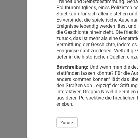
Freiheit und Selbstbestimmung. Genau
Politbüromitglieds, eines Polizisten 
Spiel kann für sich alleine stehen und
Es verbindet die spielerische Auseina
Ereignisse lebendig werden lässt und 
die Geschichte hineinzieht. Die friedl
zurück, das ist mehr als eine Generat
Vermittlung der Geschichte, indem es
Ereignisse nachzuerleben. Vielfältig
tiefer in die historischen Quellen ein
Beschreibung:
Und wenn man die deu
stattfinden lassen könnte? Für die Au
anders kommen können” lädt das über
den Straßen von Leipzig“ der Stiftun
interaktiven Graphic Novel die Rolle
aus deren Perspektive die friedlichen
erleben.
Zurück