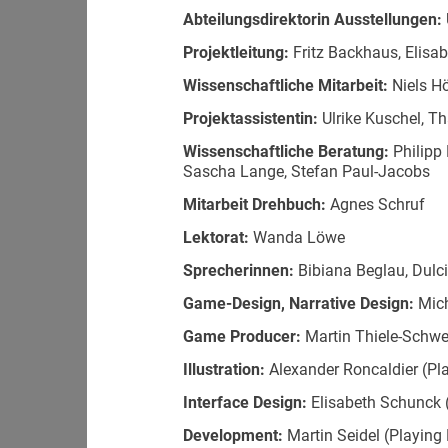
Abteilungsdirektorin Ausstellungen:
Projektleitung:
Fritz Backhaus, Elisa
Wissenschaftliche Mitarbeit:
Niels H
Projektassistentin:
Ulrike Kuschel, T
Wissenschaftliche Beratung:
Philipp 
Sascha Lange, Stefan Paul-Jacobs
Mitarbeit Drehbuch:
Agnes Schruf
Lektorat:
Wanda Löwe
Sprecherinnen:
Bibiana Beglau, Dulc
Game-Design, Narrative Design:
Mich
Game Producer:
Martin Thiele-Schwez
Illustration:
Alexander Roncaldier (Pla
Interface Design:
Elisabeth Schunck (
Development:
Martin Seidel (Playing 