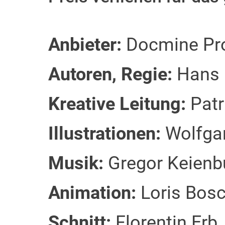
Anbieter:
Docmine Pr
Autoren, Regie:
Hans B
Kreative Leitung:
Patr
Illustrationen:
Wolfgan
Musik:
Gregor Keienbu
Animation:
Loris Bos
Schnitt:
Florentin Erb