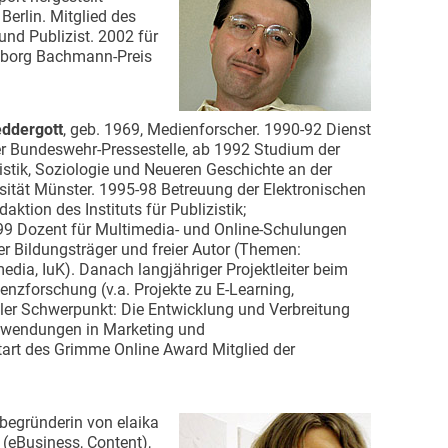
erlin. Mitglied des
und Publizist. 2002 für
geborg Bachmann-Preis
eddergott
, geb. 1969, Medienforscher. 1990-92 Dienst
er Bundeswehr-Pressestelle, ab 1992 Studium der
istik, Soziologie und Neueren Geschichte an der
sität Münster. 1995-98 Betreuung der Elektronischen
daktion des Instituts für Publizistik;
99 Dozent für Multimedia- und Online-Schulungen
er Bildungsträger und freier Autor (Themen:
edia, IuK). Danach langjähriger Projektleiter beim
nzforschung (v.a. Projekte zu E-Learning,
ler Schwerpunkt: Die Entwicklung und Verbreitung
nwendungen in Marketing und
rt des Grimme Online Award Mitglied der
itbegründerin von elaika
 (eBusiness, Content),