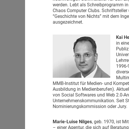
werden. Lebt als Schreibprogramm in B
Chaos Computer Clubs. Schriftsteller 
“Geschichte von Nichts” mit dem In
ausgezeichnet.
Kai H
in ein
Publiz
Univer
Lehrre
1996-
divers
Multim
MMB-Institut für Medien- und Kompete
Ausbildung in Medienberufen). Aktuel
von Social Softwares und Web 2.0-A
Unternehmenskommunikation. Seit Sta
Nominierungskommission oder Jury.
Marie-Luise Nilges
, geb. 1970, ist M
– einer Agentur, die sich auf Beratung