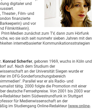
lung digitaler und
ussiert.
, Theater-, Film- und
ondon finanzierte
 Barkeeperin) und vor
 Filmkritikerin).
n Print-Medien zunächst zum TV, dann zum Hörfunk
nche, wo sie sich seit nunmehr sieben Jahren mit den
keiten internetbasierter Kommunikationsstrategien
r. Konrad Scherfer
, geboren 1969, wuchs in Köln und
dorf auf. Nach dem Studium der
issenschaft an der Universität Siegen wurde er
iter im DFG-Sonderforschungsbereich
hirmmedien". Parallel war er als Radio- und
urnalist tätig. 2000 folgte die Promotion mit einer
über deutsche Fernsehpreise. Von 2001 bis 2003 war
ne-Redakteur beim Südwestrundfunk in Stuttgart
 Professor für Medienwissenschaft an der
ßig im Studiengang Online-Redakteur (
www.online-