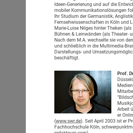
Ideen-Generierung und auf die Entwick
mobiler Kommunikationslösungen fok
Ihr Studium der Germanistik, Anglistik
Fernsehwissenschaften in Köln und L
Marie-Luise Nilges hinter Theken (als
Bühnen & Leinwänden (als Theater- und
Nach dem M.A. wechselte sie von de
und schließlich in die Multimedia-Bra
Darstellungs- und Umsetzungsmöglich
beschäftigt.
Prof. D
Düssel
Medienw
Mitarbe
"Bildsc
Musikjo
Arbeit 
er Onli
(
www.swr.de
). Seit April 2003 ist er
Fachhochschule Köln, schwerpunktmä
redakteure.com
).