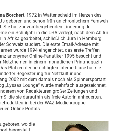
na Borchert
, 1972 in Wattenscheid im Herzen des
tts geboren und schon früh an chronischem Fernweh
t. Sie hat zur vorübergehenden Linderung der
e ein Schuljahr in die USA verlegt, nach dem Abitur
r in Afrika gearbeitet, schließlich Jura in Hamburg
der Schweiz studiert. Die erste Email-Adresse mit
amen wurde 1994 eingerichtet, das erste Treffen
anz anonymer Online-Fanatiker 1995 besucht und
für Netzthemen in einem monatlichen Printmagazin
Das Platzen der berüchtigten Internetblase hat sie
nderter Begeisterung für Netzkultur und
ng 2002 mit dem damals noch als Spinnersportart
log „Lyssas Lounge“ wurde mehrfach ausgezeichnet,
r anderem von Redakteuren großer Zeitungen und
mS, die sie daraufhin als freie Autorin anheuerten.
-Chefredakteurin bei der WAZ-Mediengruppe
euen Online-Portals.
az geboren, wo die
port hergestellt