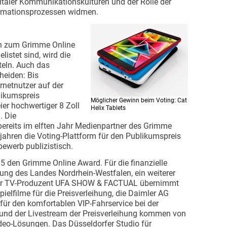
gitaler Kommunikationskulturen und der Rolle der
ormationsprozessen widmen.
n zum Grimme Online
listet sind, wird die
teln. Auch das
heiden: Bis
ernetnutzer auf der
likumspreis
Möglicher Gewinn beim Voting: Cat
er hochwertiger 8 Zoll
Helix Tablets
. Die
 bereits im elften Jahr Medienpartner des Grimme
orjahren die Voting-Plattform für den Publikumspreis
bewerb publizistisch.
5 den Grimme Online Award. Für die finanzielle
zung des Landes Nordrhein-Westfalen, ein weiterer
 Der TV-Produzent UFA SHOW & FACTUAL übernimmt
pielfilme für die Preisverleihung, die Daimler AG
ür den komfortablen VIP-Fahrservice bei der
 und der Livestream der Preisverleihung kommen von
deo-Lösungen. Das Düsseldorfer Studio für