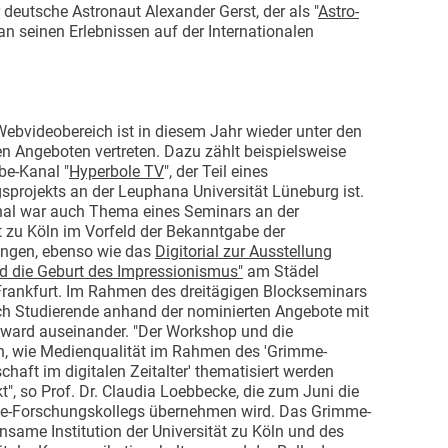
 deutsche Astronaut Alexander Gerst, der als "
Astro-
 an seinen Erlebnissen auf der Internationalen
ebvideobereich ist in diesem Jahr wieder unter den
n Angeboten vertreten. Dazu zählt beispielsweise
be-Kanal "
Hyperbole TV
", der Teil eines
projekts an der Leuphana Universität Lüneburg ist.
nal war auch Thema eines Seminars an der
t zu Köln im Vorfeld der Bekanntgabe der
ngen, ebenso wie das
Digitorial zur Ausstellung
d die Geburt des Impressionismus"
am Städel
ankfurt. Im Rahmen des dreitägigen Blockseminars
ich Studierende anhand der nominierten Angebote mit
ward auseinander. "Der Workshop und die
n, wie Medienqualität im Rahmen des 'Grimme-
aft im digitalen Zeitalter' thematisiert werden
t", so Prof. Dr. Claudia Loebbecke, die zum Juni die
me-Forschungskollegs übernehmen wird. Das Grimme-
nsame Institution der Universität zu Köln und des