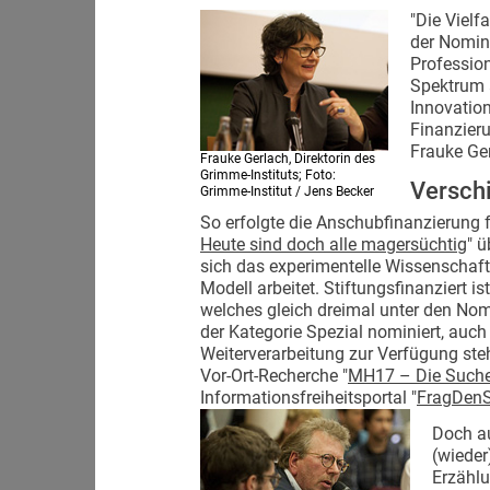
"Die Vielf
der Nomini
Profession
Spektrum a
Innovation
Finanzieru
Frauke Ge
Frauke Gerlach, Direktorin des
Grimme-Instituts; Foto:
Versch
Grimme-Institut / Jens Becker
So erfolgte die Anschubfinanzierung f
Heute sind doch alle magersüchtig
" 
sich das experimentelle Wissenschaf
Modell arbeitet. Stiftungsfinanziert 
welches gleich dreimal unter den Nomi
der Kategorie Spezial nominiert, auch
Weiterverarbeitung zur Verfügung steh
Vor-Ort-Recherche "
MH17 – Die Suche
Informationsfreiheitsportal "
FragDenS
Doch au
(wieder
Erzählu