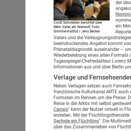
der deu
angeko
Nomini
nominie
Cordt Schnibben berichtet über
ein Mei
Mein Vater, ein Werwolf; Foto:
Reporte
Grimme-Institut / Jens Becker
Vaters und die Verleugnungsstrategien 
beeindruckendes Angebot kommt von Z
Pränataldiagnostik auseinander – und 
Wiederbelebung eines alten Formats is
Tagesspiegel-Chefredakteur Lorenz Mar
Informationen aus und über Berlin un
Verlage und Fernsehsende
Neben Verlagen setzen auch Fernsehse
französische Kulturkanal ARTE auch d
Formaten im Rennen um die Preise: D
Reise in die Arktis mit selbst gesteue
Camps
" kann der Nutzer virtuell in 
erstellen. Mit der Flüchtlingsthemati
Sechste ein Flüchtling
". Die Multimed
über das Zusammenleben von Flüchtl