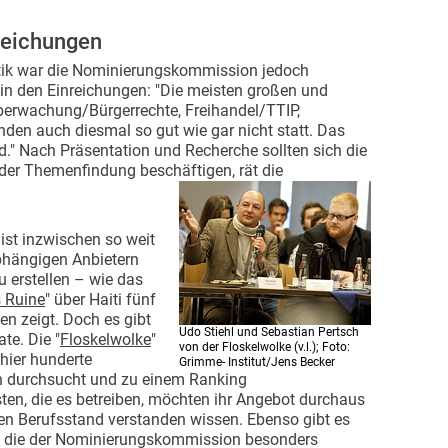
.
nreichungen
tik war die Nominierungskommission jedoch
in den Einreichungen: "Die meisten großen und
berwachung/Bürgerrechte, Freihandel/TTIP,
en auch diesmal so gut wie gar nicht statt. Das
." Nach Präsentation und Recherche sollten sich die
 der Themenfindung beschäftigen, rät die
ist inzwischen so weit
abhängigen Anbietern
 erstellen – wie das
s Ruine
" über Haiti fünf
n zeigt. Doch es gibt
Udo Stiehl und Sebastian Pertsch
te. Die "
Floskelwolke
"
von der Floskelwolke (v.l.); Foto:
 hier hunderte
Grimme- Institut/Jens Becker
n durchsucht und zu einem Ranking
ten, die es betreiben, möchten ihr Angebot durchaus
nen Berufsstand verstanden wissen. Ebenso gibt es
, die der Nominierungskommission besonders