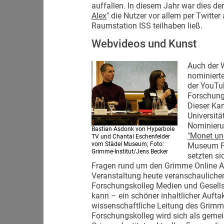
auffallen. In diesem Jahr war dies der
Alex
" die Nutzer vor allem per Twitter
Raumstation ISS teilhaben ließ.
Webvideos und Kunst
Auch der W
nominierte
der YouTu
Forschungs
Dieser Ka
Universitä
Nominieru
Bastian Asdonk von Hyperbole
"Monet un
TV und Chantal Eschenfelder
vom Städel Museum; Foto:
Museum Fr
Grimme-Institut/Jens Becker
setzten s
Fragen rund um den Grimme Online A
Veranstaltung heute veranschauliche
Forschungskolleg Medien und Gesellsch
kann – ein schöner inhaltlicher Auftak
wissenschaftliche Leitung des Grim
Forschungskolleg wird sich als gemei