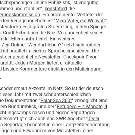
tschsprachigen Online-Publizistik, ist endgültig
mmen und etabliert",
konstatiert
die
erungskommission
. Ein prominenter Vertreter der
rten Verlagsangebote ist "
Mein Vater, ein Werwolf
",
sterstück des digitalen Storytelling, in dem Spiegel-
r Cordt Schnibben die Nazi-Vergangenheit seines
der Eltern aufarbeitet. Ein weiteres
eit Online. "
Wer darf leben?
" setzt sich mit der
ist parallel in leichter Sprache erschienen. Die
t der persönliche Newsletter "
Checkpoint
" von
oldt. Jeden Morgen liefert er aktuelle
d bissige Kommentare direkt in den Maileingang.
r
nder erneut Akzente im Netz. So ist der deutsch-
ieses Jahr mit zwei sehr unterschiedlichen
ie Dokumentation "
Polar Sea 360°
" ermöglicht eine
rtem Rundumblick, und bei "
Refugees – 4 Monate, 4
Flüchtlingscamps reisen und eigene Reportagen
k beschäftigt sich auch das SWR-Angebot "
Jeder
ia-Reportage berichtet in einer Langzeitbeobachtung
ingen und Bewohnern von Meßstetten, einer