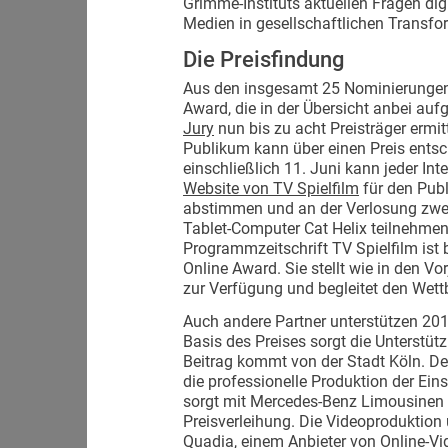
Grimme-Instituts aktuellen Fragen di
Medien in gesellschaftlichen Transf
Die Preisfindung
Aus den insgesamt 25 Nominierunge
Award, die in der Übersicht anbei aufge
Jury
nun bis zu acht Preisträger ermit
Publikum kann über einen Preis entsc
einschließlich 11. Juni kann jeder Int
Website von TV Spielfilm
für den Pub
abstimmen und an der Verlosung zwei
Tablet-Computer Cat Helix teilnehmen
Programmzeitschrift TV Spielfilm ist
Online Award. Sie stellt wie in den V
zur Verfügung und begleitet den Wett
Auch andere Partner unterstützen 201
Basis des Preises sorgt die Unterstüt
Beitrag kommt von der Stadt Köln.
die professionelle Produktion der Eins
sorgt mit Mercedes-Benz Limousinen f
Preisverleihung. Die Videoproduktion
Quadia, einem Anbieter von Online-Vi