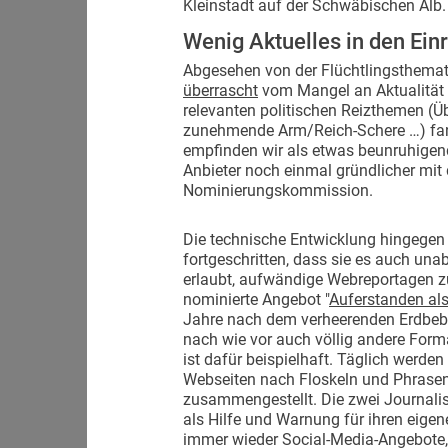
Kleinstadt auf der Schwäbischen Alb
Wenig Aktuelles in den Ei
Abgesehen von der Flüchtlingsthema
überrascht
vom Mangel an Aktualität 
relevanten politischen Reizthemen (Ü
zunehmende Arm/Reich-Schere …) fand
empfinden wir als etwas beunruhigend
Anbieter noch einmal gründlicher mit
Nominierungskommission.
Die technische Entwicklung hingegen 
fortgeschritten, dass sie es auch un
erlaubt, aufwändige Webreportagen zu
nominierte Angebot "
Auferstanden al
Jahre nach dem verheerenden Erdbebe
nach wie vor auch völlig andere Forma
ist dafür beispielhaft. Täglich werden
Webseiten nach Floskeln und Phrase
zusammengestellt. Die zwei Journalis
als Hilfe und Warnung für ihren eige
immer wieder Social-Media-Angebote