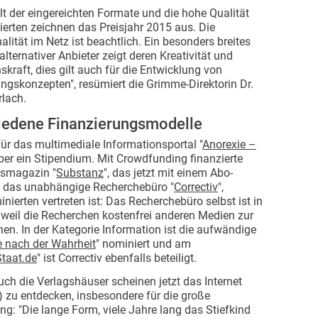
alt der eingereichten Formate und die hohe Qualität
erten zeichnen das Preisjahr 2015 aus. Die
alität im Netz ist beachtlich. Ein besonders breites
lternativer Anbieter zeigt deren Kreativität und
skraft, dies gilt auch für die Entwicklung von
ngskonzepten", resümiert die Grimme-Direktorin Dr.
rlach.
iedene Finanzierungsmodelle
ür das multimediale Informationsportal "
Anorexie –
über ein Stipendium. Mit Crowdfunding finanzierte
tsmagazin "
Substanz
", das jetzt mit einem Abo-
ist das unabhängige Recherchebüro "
Correctiv
",
nierten vertreten ist: Das Recherchebüro selbst ist in
 weil die Recherchen kostenfrei anderen Medien zur
en. In der Kategorie Information ist die aufwändige
 nach der Wahrheit
" nominiert und am
taat.de
" ist Correctiv ebenfalls beteiligt.
ch die Verlagshäuser scheinen jetzt das Internet
) zu entdecken, insbesondere für die große
ng: "Die lange Form, viele Jahre lang das Stiefkind