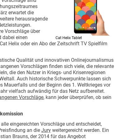
 Vorschläge sind
eichungszeitraumes
ärz erwartet die
eitere herausragende
etzleistungen.
hre Vorschläge über
d dabei einen
Cat Helix Tablet
at Helix oder ein Abo der Zeitschrift TV Spielfilm
stische Qualität und innovativen Onlinejournalismus
angenen Vorschlägen finden sich viele, die relevante
eln, die den Nutzer in Kriegs- und Krisenregionen
s Weltall. Auch historische Schwerpunkte lassen sich
s Mauerfalls und der Beginn des 1. Weltkrieges vor
r vielfach aufwändig für das Netz aufbereitet.
gangenen Vorschläge
, kann jeder überprüfen, ob sein
skomission
 alle eingereichten Vorschläge und entscheidet,
Preisfindung an die
Jury
weitergereicht werden. Ein
stian Brauns, der 2014 für das Angebot