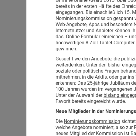
Grimme Online Award 2015: Über 500
bereits in der ersten Hälfte des Einr
eingegangen. Bis einschließlich 15. M
Nominierungskommission gespannt w
Web-Angebote, Apps und besondere N
Internetnutzer und Anbieter können i
das Online-Formular einreichen – un
hochwertigen 8 Zoll Tablet-Computer C
gewinnen.
Gesucht werden Angebote, die publizi
weiterdenken. Unter den bisher eingeg
soziale oder politische Fragen behand
mitnehmen, in die Arktis, oder gar in
erkennen: Das 25-jährige Jubiläum de
100 Jahren wurden im vergangenen Jah
Unter der Auswahl der
bislang einge
Favorit bereits eingereicht wurde.
Neue Mitglieder in der Nominierung
Die
Nominierungskommission
sichtet
welche Angebote nominiert, also zur 
neues Mitglied der Kommission ist Ba