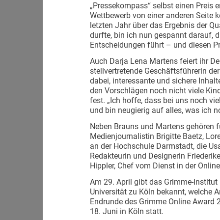
„Pressekompass“ selbst einen Preis 
Wettbewerb von einer anderen Seite ke
letzten Jahr über das Ergebnis der 
durfte, bin ich nun gespannt darauf, 
Entscheidungen führt – und diesen Pr
Auch Darja Lena Martens feiert ihr D
stellvertretende Geschäftsführerin d
dabei, interessante und sichere Inhalt
den Vorschlägen noch nicht viele Kin
fest. „Ich hoffe, dass bei uns noch v
und bin neugierig auf alles, was ich 
Neben Brauns und Martens gehören fü
Medienjournalistin Brigitte Baetz, Lo
an der Hochschule Darmstadt, die Usab
Redakteurin und Designerin Friederik
Hippler, Chef vom Dienst in der Onlin
Am 29. April gibt das Grimme-Institut
Universität zu Köln bekannt, welche
Endrunde des Grimme Online Award 20
18. Juni in Köln statt.