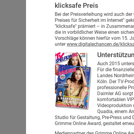
klicksafe Preis
Bei der Preisverleihung wird auch der
Preises für Sicherheit im Internet" gekü
"klicksafe" prämiert – in Zusammenar
die in vorbildlicher Weise einen sich
Vorschläge können hierfür vom 15. J
unter
www.digitalechancen.de/klicksa
Unterstützu
Auch 2015 unters
Für die finanziel
Landes Nordrhein
Köln. Der TV-Pr
professionelle Pro
Daimler AG sorgt
komfortablen VIP-
Videoproduktion 
Quadia, einem An
Studio für Gestaltung, Pre-Press und D
Grimme Online Award, gestaltet erneut
Medienpartner des Grimme Online Awa