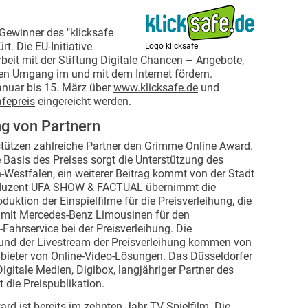
 Gewinner des "klicksafe
rt. Die EU-Initiative
Logo klicksafe
beit mit der Stiftung Digitale Chancen – Angebote,
eren Umgang im und mit dem Internet fördern.
anuar bis 15. März über
www.klicksafe.de
und
fepreis
eingereicht werden.
ng von Partnern
tützen zahlreiche Partner den Grimme Online Award.
le Basis des Preises sorgt die Unterstützung des
-Westfalen, ein weiterer Beitrag kommt von der Stadt
oduzent UFA SHOW & FACTUAL übernimmt die
duktion der Einspielfilme für die Preisverleihung, die
 mit Mercedes-Benz Limousinen für den
Fahrservice bei der Preisverleihung. Die
und der Livestream der Preisverleihung kommen von
bieter von Online-Video-Lösungen. Das Düsseldorfer
igitale Medien, Digibox, langjähriger Partner des
 die Preispublikation.
rd ist bereits im zehnten Jahr
TV Spielfilm
. Die