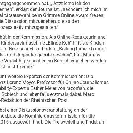
entgegengenommen hat. „Jetzt lerne ich den
nnen“, erklärt der Journalist, „nachdem ich mich im
Qualitätsauswahl beim Grimme Online Award freuen
die Diskussion mitzuerleben, die zu den
ozess aktiv mitzugestalten.“
ebüt in der Kommission. Als Online-Redakteurin und
er Kindersuchmaschine „
Blinde Kuh
" hilft sie Kindern
e im Netz schnell zu finden. „Bislang habe ich unter
der- und Jugendangebote gesehen“, hält Martens
iele Vorschläge aus diesem Bereich eingehen werden
noch nicht kenne.“
nf weitere Experten der Kommission an: Die
renz Lorenz-Meyer, Professor für Online-Journalismus
ility-Expertin Esther Meier von razorfish, die
e Sobiech und, ebenfalls erstmals dabei, Marc
e-Redaktion der Rheinischen Post.
 bei einer Diskussionsveranstaltung an der
 Angebote die Nominierungskommission für die
15 ausgewählt hat. Die Preisverleihung findet am