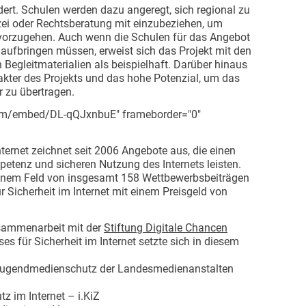
ert. Schulen werden dazu angeregt, sich regional zu
izei oder Rechtsberatung mit einzubeziehen, um
vorzugehen. Auch wenn die Schulen für das Angebot
ufbringen müssen, erweist sich das Projekt mit den
 Begleitmaterialien als beispielhaft. Darüber hinaus
rakter des Projekts und das hohe Potenzial, um das
 zu übertragen.
com/embed/DL-qQJxnbuE" frameborder="0"
Internet zeichnet seit 2006 Angebote aus, die einen
etenz und sicheren Nutzung des Internets leisten.
 einem Feld von insgesamt 158 Wettbewerbsbeiträgen
für Sicherheit im Internet mit einem Preisgeld von
usammenarbeit mit der
Stiftung Digitale Chancen
ses für Sicherheit im Internet setzte sich in diesem
ugendmedienschutz der Landesmedienanstalten
z im Internet – i.KiZ