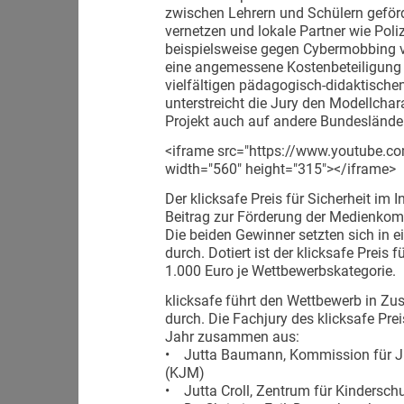
zwischen Lehrern und Schülern geförd
vernetzen und lokale Partner wie Pol
beispielsweise gegen Cybermobbing 
eine angemessene Kostenbeteiligung a
vielfältigen pädagogisch-didaktischen
unterstreicht die Jury den Modellcha
Projekt auch auf andere Bundesländer
<iframe src="https://www.youtube.
width="560" height="315"></iframe>
Der klicksafe Preis für Sicherheit im 
Beitrag zur Förderung der Medienkomp
Die beiden Gewinner setzten sich in
durch. Dotiert ist der klicksafe Preis 
1.000 Euro je Wettbewerbskategorie.
klicksafe führt den Wettbewerb in Z
durch. Die Fachjury des klicksafe Prei
Jahr zusammen aus:
• Jutta Baumann, Kommission für J
(KJM)
• Jutta Croll, Zentrum für Kinderschut