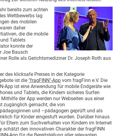
Jahr bereits zum achten
 des Wettbewerbs lag
ngen des mobilen
 waren daher
iativen, die die mobile
 und Tablets
dator konnte der
or Joe Bausch
ner Rolle als Gerichtsmediziner Dr. Joseph Roth aus
r des klicksafe Preises in der Kategorie
ebote ist die
"fragFINN"-App
vom fragFinn e.V. Die
N-App ist eine Anwendung für mobile Endgeräte wie
ones und Tablets, die Kindern sicheres Surfen
. Mithilfe der App werden nur Webseiten aus einer
st zugänglich gemacht, die von
pädagoginnen und –pädagogen geprüft und als
klich für Kinder eingestuft wurden. Darüber hinaus
 für Eltern zum Suchverhalten von Kindern im Internet
ry schätzt den innovativen Charakter der fragFINN
INN-App für die Bereitstellung aller relevanten