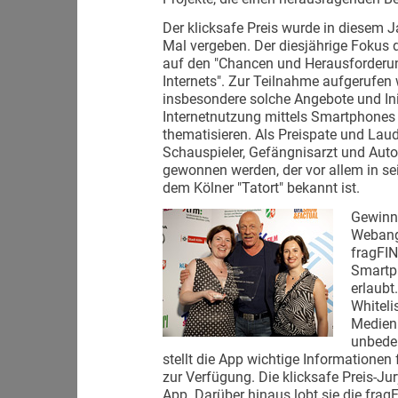
Der klicksafe Preis wurde in diesem 
Mal vergeben. Der diesjährige Fokus
auf den "Chancen und Herausforderu
Internets". Zur Teilnahme aufgerufen
insbesondere solche Angebote und Init
Internetnutzung mittels Smartphones
thematisieren. Als Preispate und Lau
Schauspieler, Gefängnisarzt und Aut
gewonnen werden, der vor allem in sei
dem Kölner "Tatort" bekannt ist.
Gewinne
Webang
fragFIN
Smartph
erlaubt
Whiteli
Medien
unbeden
stellt die App wichtige Informationen
zur Verfügung. Die klicksafe Preis-Ju
App. Darüber hinaus lobt sie die fragF