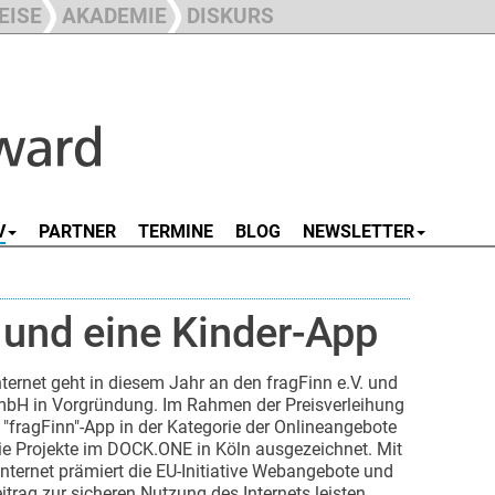
EISE
AKADEMIE
DISKURS
V
PARTNER
TERMINE
BLOG
NEWSLETTER
 und eine Kinder-App
Internet geht in diesem Jahr an den fragFinn e.V. und
mbH in Vorgründung. Im Rahmen der Preisverleihung
fragFinn"-App in der Kategorie der Onlineangebote
rie Projekte im DOCK.ONE in Köln ausgezeichnet. Mit
 Internet prämiert die EU-Initiative Webangebote und
itrag zur sicheren Nutzung des Internets leisten.