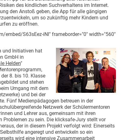
isiken des kindlichen Suchverhaltens im Internet.
ung den Anstoß geben, die App für alle gängigen
rzuentwickeln, um so zukünftig mehr Kindern und
urfen zu eröffnen.
om/embed/S63sEez-iNI" frameborder="0" width="560"
und Initiativen hat
den GmbH in
ale Helden
"
n Mentorenprogramm,
der 8. bis 10. Klasse
sgebildet und stehen
n beim Umgang mit dem
etzwerke) und bei der
te. Fünf Medienpädagogen betreuen in der
 schulübergreifende Netzwerk der Schülermentoren
rinnen und Lehrer aus, gemeinsam mit ihren
 Problemen zu sein. Die klicksafe-Jury stellt vor
raus, der in diesem Projekt verfolgt wird: Einerseits
Selbsthilfe angeregt und entwickeln so ein
rseits wird eine intensive Zusammenarbeit