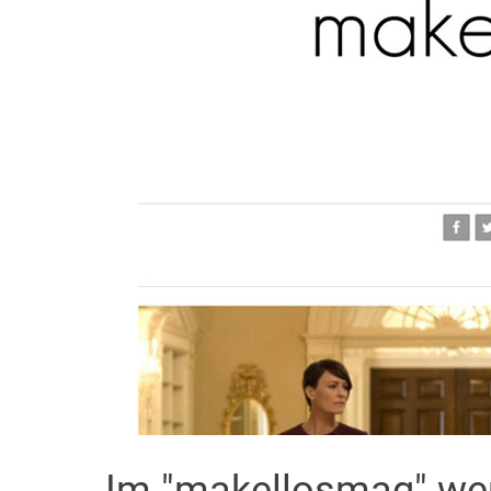
Im "makellosmag" we