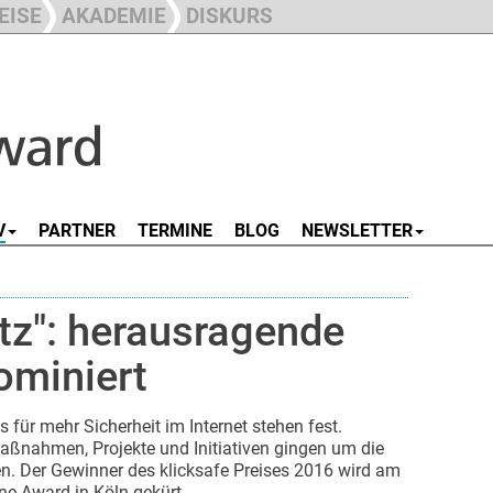
EISE
AKADEMIE
DISKURS
V
PARTNER
TERMINE
BLOG
NEWSLETTER
tz": herausragende
ominiert
s für mehr Sicherheit im Internet stehen fest.
ßnahmen, Projekte und Initiativen gingen um die
. Der Gewinner des klicksafe Preises 2016 wird am
e Award in Köln gekürt.