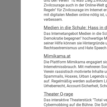
und den Verein "Tu was! Zeig Zivilcoura
Zivilcourage auch in der Online-Welt
Regeln" für Zivilcourage im Internet e
mit digitalen Medien online nötig ist,
verbessern.
Medien in die Schule: Hass in
Das Internetangebot Medien in die Schu
Demokratie begegnen" hochwertige M
seiner Hilfe können sie Hintergründ
Rechtsextremismus und Hate Speech 
Mimikama.at
Die Plattform Mimikama engagiert sic
Internetmissbrauch. Mit mehreren So
Verein rassistisch motivierte Inhalte
Spammails, Hoaxes, Urban Legends un
auf. Regelmäßig werden außerdem Li
Urheberrecht, Account-Sicherheit, Sch
Theater Q-rage
Das interaktive Theaterstück "Total v
Cybermobbing auf die Bühne. Die Schü