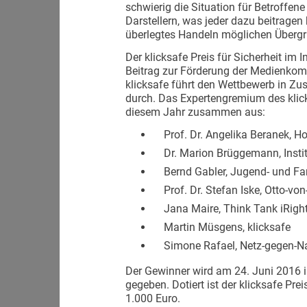
schwierig die Situation für Betroffen
Darstellern, was jeder dazu beitrag
überlegtes Handeln möglichen Übergri
Der klicksafe Preis für Sicherheit im 
Beitrag zur Förderung der Medienkomp
klicksafe führt den Wettbewerb in Z
durch. Das Expertengremium des klicksa
diesem Jahr zusammen aus:
Prof. Dr. Angelika Beranek, 
Dr. Marion Brüggemann, Insti
Bernd Gabler, Jugend- und Fami
Prof. Dr. Stefan Iske, Otto-vo
Jana Maire, Think Tank iRigh
Martin Müsgens, klicksafe
Simone Rafael, Netz-gegen-Na
Der Gewinner wird am 24. Juni 2016
gegeben. Dotiert ist der klicksafe Prei
1.000 Euro.