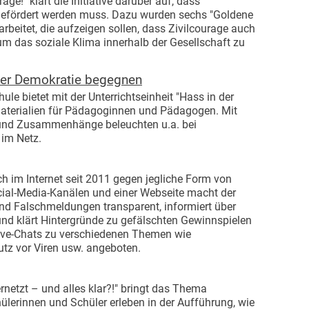
ge!" klärt die Initiative darüber auf, dass
 gefördert werden muss. Dazu wurden sechs "Goldene
rarbeitet, die aufzeigen sollen, dass Zivilcourage auch
 um das soziale Klima innerhalb der Gesellschaft zu
 der Demokratie begegnen
le bietet mit der Unterrichtseinheit "Hass in der
aterialien für Pädagoginnen und Pädagogen. Mit
e und Zusammenhänge beleuchten u.a. bei
im Netz.
h im Internet seit 2011 gegen jegliche Form von
cial-Media-Kanälen und einer Webseite macht der
 und Falschmeldungen transparent, informiert über
d klärt Hintergründe zu gefälschten Gewinnspielen
ve-Chats zu verschiedenen Themen wie
utz vor Viren usw. angeboten.
ernetzt – und alles klar?!" bringt das Thema
lerinnen und Schüler erleben in der Aufführung, wie