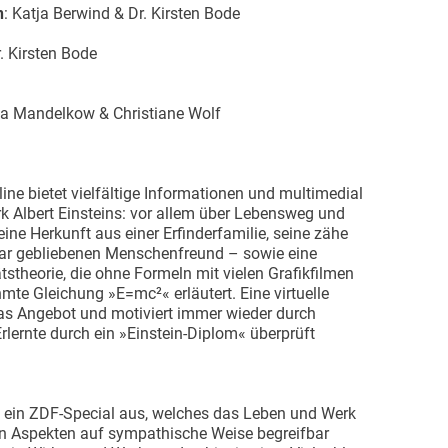
n
: Katja Berwind & Dr. Kirsten Bode
. Kirsten Bode
a Mandelkow & Christiane Wolf
ne bietet vielfältige Informationen und multimedial
rk Albert Einsteins: vor allem über Lebensweg und
seine Herkunft aus einer Erfinderfamilie, seine zähe
ar gebliebenen Menschenfreund – sowie eine
tätstheorie, die ohne Formeln mit vielen Grafikfilmen
te Gleichung »E=mc²« erläutert. Eine virtuelle
as Angebot und motiviert immer wieder durch
ernte durch ein »Einstein-Diplom« überprüft
ry ein ZDF-Special aus, welches das Leben und Werk
hen Aspekten auf sympathische Weise begreifbar