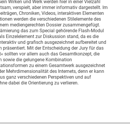
in Wirken und Werk werden hier in einer Vielzahl
tsam, verspielt, aber immer informativ dargestellt. Im
trägen, Chroniken, Videos, interaktiven Elementen
tionen werden die verschiedenen Stilelemente des
u einem mediengerechten Dossier zusammengefügt.
Prämierung das zum Special gehörende Flash-Modul
als Einzelelement zur Diskussion stand, da es die
nteraktiv und grafisch ausgezeichnet aufbereitet und
m präsentiert. Mit der Entscheidung der Jury für das
t« sollten vor allem auch das Gesamtkonzept, die
on sowie die gelungene Kombination
ntationsformen zu einem Gesamtwerk ausgezeichnet
 der Mehrdimensionalität des Internets, denn er kann
 aus ganz verschiedenen Perspektiven und auf
ne dabei die Orientierung zu verlieren.