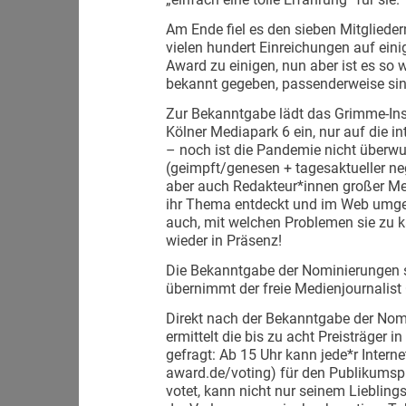
Am Ende fiel es den sieben Mitglied
vielen hundert Einreichungen auf ein
Award zu einigen, nun aber ist es so 
bekannt gegeben, passenderweise sin
Zur Bekanntgabe lädt das Grimme-Inst
Kölner Mediapark 6 ein, nur auf die i
– noch ist die Pandemie nicht überwun
(geimpft/genesen + tagesaktueller ne
aber auch Redakteur*innen großer Me
ihr Thema entdeckt und im Web umgese
auch, mit welchen Problemen sie zu k
wieder in Präsenz!
Die Bekanntgabe der Nominierungen st
übernimmt der freie Medienjournalist 
Direkt nach der Bekanntgabe der No
ermittelt die bis zu acht Preisträger i
gefragt: Ab 15 Uhr kann jede*r Intern
award.de/voting) für den Publikumspr
votet, kann nicht nur seinem Lieblin