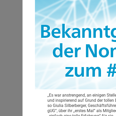
„Es war anstrengend, an einigen Ste
und inspirierend auf Grund der tollen
so Giulia Silberberger, Geschäftsführ
gUG“, über ihr „erstes Mal“ als Mitgli
„einfach eine tolle Erfahrung“ für sie.