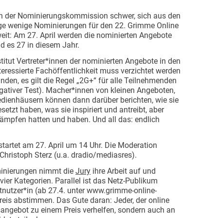
ern der Nominierungskommission schwer, sich aus den
ige wenige Nominierungen für den 22. Grimme Online
weit: Am 27. April werden die nominierten Angebote
d es 27 in diesem Jahr.
itut Vertreter*innen der nominierten Angebote in den
nteressierte Fachöffentlichkeit muss verzichtet werden
den, es gilt die Regel „2G+“ für alle Teilnehmenden
gativer Test). Macher*innen von kleinen Angeboten,
dienhäusern können dann darüber berichten, wie sie
tzt haben, was sie inspiriert und antreibt, aber
ämpfen hatten und haben. Und all das: endlich
artet am 27. April um 14 Uhr. Die Moderation
Christoph Sterz (u.a. dradio/mediasres).
minierungen nimmt die
Jury
ihre Arbeit auf und
n vier Kategorien. Parallel ist das Netz-Publikum
etnutzer*in (ab 27.4. unter www.grimme-online-
eis abstimmen. Das Gute daran: Jeder, der online
gsangebot zu einem Preis verhelfen, sondern auch an