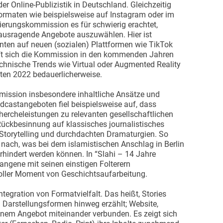
er Online-Publizistik in Deutschland. Gleichzeitig
Formaten wie beispielsweise auf Instagram oder im
ierungskommission es für schwierig erachtet,
ausragende Angebote auszuwählen. Hier ist
nten auf neuen (sozialen) Plattformen wie TikTok
offt sich die Kommission in den kommenden Jahren
 technische Trends wie Virtual oder Augmented Reality
lten 2022 bedauerlicherweise.
ission insbesondere inhaltliche Ansätze und
dcastangeboten fiel beispielsweise auf, dass
chercheleistungen zu relevanten gesellschaftlichen
ückbesinnung auf klassisches journalistisches
torytelling und durchdachten Dramaturgien. So
ach, was bei dem islamistischen Anschlag in Berlin
verhindert werden können. In “Slahi – 14 Jahre
ngene mit seinen einstigen Folterern
ller Moment von Geschichtsaufarbeitung.
egration von Formatvielfalt. Das heißt, Stories
 Darstellungsformen hinweg erzählt; Website,
inem Angebot miteinander verbunden. Es zeigt sich