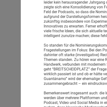
leider kein herausragender Jahrgang d
zeigte sich eine Konsolidierung von 
Feld der Podcasts, so dass die Nomin
aufgrund der Darstellungsformen her
zukünftig insbesondere von Experime
Innovatives zu erwarten. Ferner erh
viele frische Ideen, die sich aktuelle
intelligent zunutze machen; diese feh
So standen für die Nominierungskomm
Fragestellungen im Fokus: Bei den Po
dahinter oft starke (investigative) Re
Themen standen. Zu hören war eine R
Handwerk, verbunden mit modernem S
geht “BREITSCHEIDPLATZ” der Frage n
wirklich passiert ist und ob er hätte 
Guantánamo” wird der ehemalige Gefa
zusammengebracht – ein eindrucksvo
Bemerkenswert insgesamt auch: die Int
werden über mehrere Plattformen und
Podcast, Video und Social Media in e