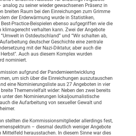
 analog zu seiner wieder gewachsenen Präsenz in
en breiten Raum bei den Einreichungen zum Grimme
blem der Erderwärmung wurde in Statistiken,
Best-Practice-Beispielen ebenso aufgegriffen wie die
ch klimagerecht verhalten kann. Zwei der Angebote
: “Umwelt in Ostdeutschland” und “Wir schalten ab,
 Aufarbeitung deutscher Geschichte eine zentrale
ndersetzung mit der Nazi-Diktatur, aber auch die
e Herbst". Auch aus diesem Komplex wurden
d nominiert.
mmission aufgrund der Pandemieentwicklung
en, um sich über die Einreichungen auszutauschen
nd eine Nominierungsliste aus 27 Angeboten in vier
 breite Themenvielfalt wider: Neben den zwei bereits
 unter den Nominierungen lokaljournalistische
 auch die Aufarbeitung von sexueller Gewalt und
heimer.
 stellten die Kommissionsmitglieder allerdings fest,
hemenspektrum – diesmal deutlich weniger Angebote
n Mittelfeld herausstachen. In diesem Sinne war dies