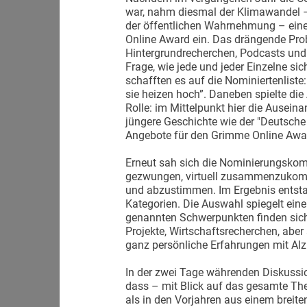
war, nahm diesmal der Klimawandel –
der öffentlichen Wahrnehmung – ein
Online Award ein. Das drängende Pro
Hintergrundrecherchen, Podcasts und 
Frage, wie jede und jeder Einzelne si
schafften es auf die Nominiertenliste
sie heizen hoch”. Daneben spielte die
Rolle: im Mittelpunkt hier die Auseina
jüngere Geschichte wie der "Deutsch
Angebote für den Grimme Online Awar
Erneut sah sich die Nominierungsko
gezwungen, virtuell zusammenzukomm
und abzustimmen. Im Ergebnis entsta
Kategorien. Die Auswahl spiegelt eine
genannten Schwerpunkten finden sich
Projekte, Wirtschaftsrecherchen, aber
ganz persönliche Erfahrungen mit Alz
In der zwei Tage währenden Diskussion
dass – mit Blick auf das gesamte T
als in den Vorjahren aus einem breite