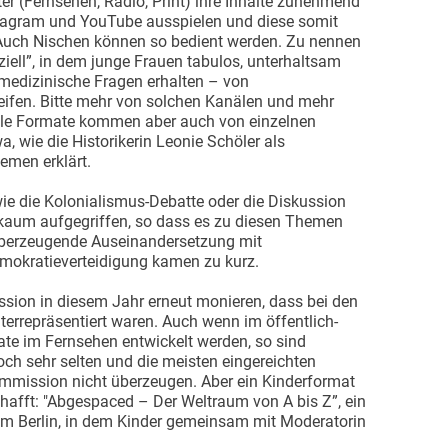
r (Fernsehen, Radio, Print) ihre Inhalte zunehmend
stagram und YouTube ausspielen und diese somit
. Auch Nischen können so bedient werden. Zu nennen
ziell”, in dem junge Frauen tabulos, unterhaltsam
medizinische Fragen erhalten – von
ifen. Bitte mehr von solchen Kanälen und mehr
oole Formate kommen aber auch von einzelnen
a, wie die Historikerin Leonie Schöler als
emen erklärt.
wie die Kolonialismus-Debatte oder die Diskussion
 kaum aufgegriffen, so dass es zu diesen Themen
überzeugende Auseinandersetzung mit
mokratieverteidigung kamen zu kurz.
ion in diesem Jahr erneut monieren, dass bei den
terrepräsentiert waren. Auch wenn im öffentlich-
te im Fernsehen entwickelt werden, so sind
och sehr selten und die meisten eingereichten
mmission nicht überzeugen. Aber ein Kinderformat
chafft: "Abgespaced – Der Weltraum von A bis Z”, ein
um Berlin, in dem Kinder gemeinsam mit Moderatorin