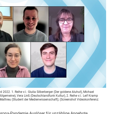
2. 1. Reihe v.l.: Giulia Silberberger (Der goldene Aluhut), Michael
llgemeine), Vera Linß (Deutschlandfunk Kultur), 2. Reihe v.l.: Leif Kramp
tz Mathieu (Student der Medienwissenschaft); (Screenshot Videokonferenz:
rona-Pandemie Auslöser für unzählige Angebote