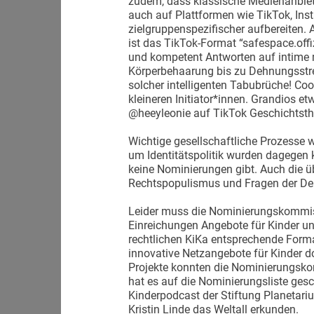
zudem, dass klassische Medienanbiete
auch auf Plattformen wie TikTok, In
zielgruppenspezifischer aufbereiten
ist das TikTok-Format “safespace.offi
und kompetent Antworten auf intime 
Körperbehaarung bis zu Dehnungsstre
solcher intelligenten Tabubrüche! C
kleineren Initiator*innen. Grandios etw
@heeyleonie auf TikTok Geschichtsth
Wichtige gesellschaftliche Prozesse 
um Identitätspolitik wurden dagegen
keine Nominierungen gibt. Auch die 
Rechtspopulismus und Fragen der De
Leider muss die Nominierungskommiss
Einreichungen Angebote für Kinder un
rechtlichen KiKa entsprechende Forma
innovative Netzangebote für Kinder d
Projekte konnten die Nominierungsko
hat es auf die Nominierungsliste ges
Kinderpodcast der Stiftung Planetari
Kristin Linde das Weltall erkunden.