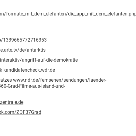
ern/formate_mit_dem_elefanten/die_app_mit_dem_elefanten.ph
os/1339665772716353
re.arte.tv/de/antarktis
interaktiv/angriff-auf-die-demokratie
ck
kandidatencheck.wdr.de
hatzes
www.ndr.de/fernsehen/sendungen/laender-
60-Grad-Filme-aus-Island-und-
entrale.de
ok.com/ZDF37Grad