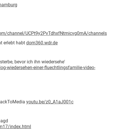
hamburg
om/channel/UCPt9y2PvTdhxfNtmicvg0mA/channels
ht erlebt habt
dom360.wdr.de
sterbe, bevor ich ihn wiedersehe'
og-wiedersehen-einer-fluechtlingsfamilie-video-
BackToMedia
youtu.be/z0_A1aJ001c
Jagd
wm17/index.html