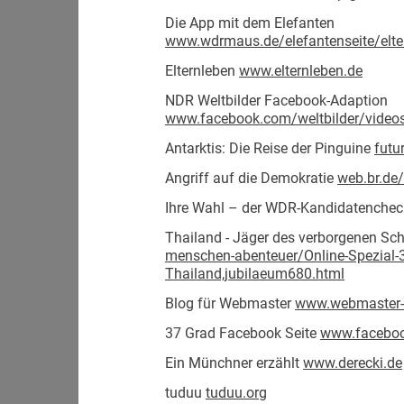
Die App mit dem Elefanten
www.wdrmaus.de/elefantenseite/elt
Elternleben
www.elternleben.de
NDR Weltbilder Facebook-Adaption
www.facebook.com/weltbilder/vide
Antarktis: Die Reise der Pinguine
futu
Angriff auf die Demokratie
web.br.de/
Ihre Wahl – der WDR-Kandidatenche
Thailand - Jäger des verborgenen Sc
menschen-abenteuer/Online-Spezial-3
Thailand,jubilaeum680.html
Blog für Webmaster
www.webmaster-z
37 Grad Facebook Seite
www.facebo
Ein Münchner erzählt
www.derecki.de
tuduu
tuduu.org