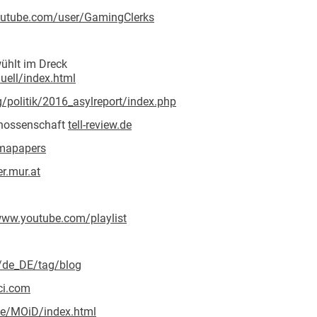
utube.com/user/GamingClerks
wühlt im Dreck
uell/index.html
g/politik/2016_asylreport/index.php
genossenschaft
tell-review.de
mapapers
er.mur.at
ww.youtube.com/playlist
de/de_DE/tag/blog
ci.com
de/MOiD/index.html