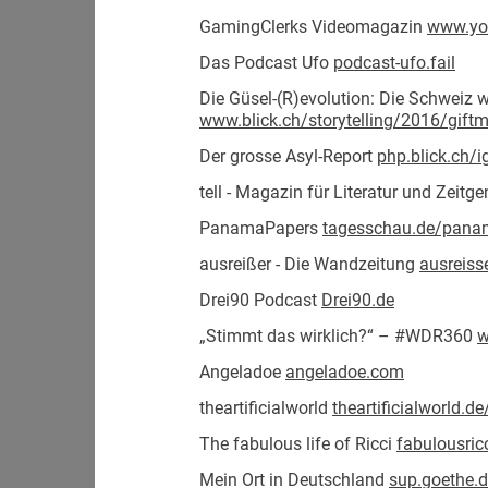
GamingClerks Videomagazin
www.yo
Das Podcast Ufo
podcast-ufo.fail
Die Güsel-(R)evolution: Die Schweiz 
www.blick.ch/storytelling/2016/giftm
Der grosse Asyl-Report
php.blick.ch/i
tell - Magazin für Literatur und Zeit
PanamaPapers
tagesschau.de/pana
ausreißer - Die Wandzeitung
ausreiss
Drei90 Podcast
Drei90.de
„Stimmt das wirklich?“ – #WDR360
w
Angeladoe
angeladoe.com
theartificialworld
theartificialworld.
The fabulous life of Ricci
fabulousric
Mein Ort in Deutschland
sup.goethe.