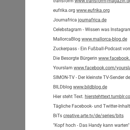
transform
www.transform-magazin.d
eufrika.org
www.eufrika.org
Journafrica
journafrica.de
Celebstagram - Wissen was Instag
MallorcaBlog
www.mallorca-blog.de
Zuckerpass - Ein Fußball-Podcast vo
Die Besorgte Bürgerin
www.facebook.
Yourslam
www.facebook.com/yoursl
SIMON-TV - Der kleinste TV-Sender de
BILDblog
www.bildblog.de
Hier steht Text.
hierstehttext.tumblr.
Tägliche Facebook- und Twitter-Inha
BiTs
creative.arte.tv/de/series/bits
"Kopf hoch - Das Handy kann warten