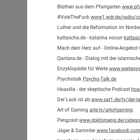
Blüthen aus dem Pfarrgarten
www.pfa
#VoteTheFuck
www1.wdr.de/radio/c
Luther und die Reformation im Nord
kattascha.de - katarina nocun
kattas
Mach dein Herz auf - Online-Angebot 
Qantara.de - Dialog mit der islamisc
Enzyklopädie für Werte
www.wertesy
Psychotalk
Psycho-Talk.de
Hoaxilla - der skeptische Podcast
hoa
Der Lack ist ab
www.sat1.de/tv/der-la
Art of Gaming
arte.tv/artofgaming
Pengcast
www.doktorpeng.de/catego
Jäger & Sammler
www.facebook.co