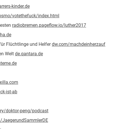
rrers-kinder.de
osmo/votethefuck/index.html
westen
radiobremen.pageflow.io/luther2017
cha.de
für Flüchtlinge und Helfer
dw.com/machdeinherzauf
hen Welt
de.qantara.de
steme.de
xilla.com
ck-ist-ab
ry/doktor-peng/podcast
m/JaegerundSammlerDE