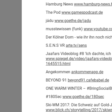
Hamburg News
www.hamburg-news.
The Pod
www.gamespodcast.de
jádu
www.goethe.de/jadu
musstewissen (funk)
www.youtube.c
Der Kölner Dom - wie ihr ihn noch nic
S.E.N.S VR
arte.tv/sens
Jaafars Videoblog #8 'Ich dachte, ich 
www.spiegel.de/video/jaafars-videobl
1645515.html
Angekommen
ankommenapp.de
BEYOND 91
beyond91.cafebabel.de
ONE WARM WINTER – #BringSocial
#180Sec
www.goethe.de/180sec
Ski-WM 2017: Die Schweiz auf Gold-
www.blick.ch/storytelling/2017/ski